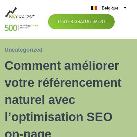
Belgique
België
TESTER GRATUITEMENT
Nederland
France
Deutschland
Uncategorized
UK
Comment améliorer
España
Italia
votre référencement
naturel avec
l’optimisation SEO
on-page