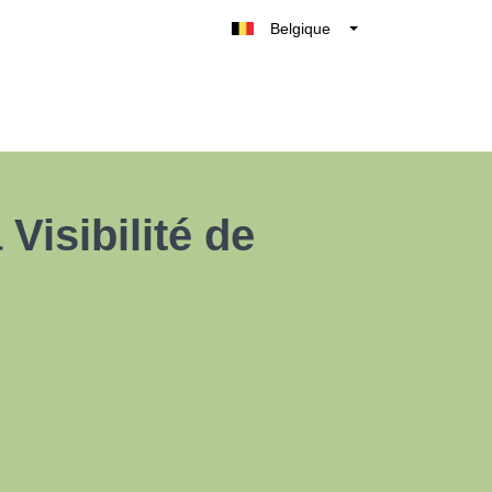
Belgique
België
Nederland
France
Deutschland
UK
Visibilité de
España
Italia