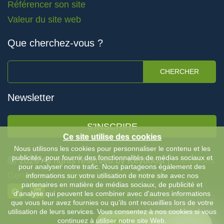
Référencer son site
Valeur du site web
Que cherchez-vous ?
CHERCHER
Newsletter
S'INSCRIRE
Ce site utilise des cookies
Nous utilisons les cookies pour personnaliser le contenu et les
publicités, pour fournir des fonctionnalités de médias sociaux et
Ⓒ 2026 All rights reserved by Keyboost |
Conditions
pour analyser notre trafic. Nous partageons également des
Générales
-
Politique de Confidentialité
informations sur votre utilisation de notre site avec nos
partenaires en matière de médias sociaux, de publicité et
d'analyse qui peuvent les combiner avec d'autres informations
que vous leur avez fournies ou qu'ils ont recueillies lors de votre
utilisation de leurs services. Vous consentez à nos cookies si vous
continuez à utiliser notre site Web.