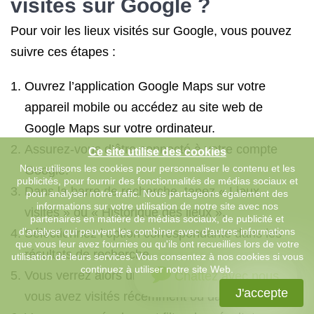
visités sur Google ?
Pour voir les lieux visités sur Google, vous pouvez
suivre ces étapes :
Ouvrez l’application Google Maps sur votre
appareil mobile ou accédez au site web de
Google Maps sur votre ordinateur.
Assurez-vous d’être connecté à votre compte
Ce site utilise des cookies
Nous utilisons les cookies pour personnaliser le contenu et les
Google.
publicités, pour fournir des fonctionnalités de médias sociaux et
Dans la barre de recherche, tapez « Lieux
pour analyser notre trafic. Nous partageons également des
informations sur votre utilisation de notre site avec nos
visités » ou « Historique des lieux ».
partenaires en matière de médias sociaux, de publicité et
d'analyse qui peuvent les combiner avec d'autres informations
Sélectionnez l’option correspondante dans les
que vous leur avez fournies ou qu'ils ont recueillies lors de votre
résultats de recherche.
utilisation de leurs services. Vous consentez à nos cookies si vous
continuez à utiliser notre site Web.
Vous verrez alors une carte avec les lieux que
Chattez avec nous
J'accepte
vous avez visités récemment ou dans le passé.