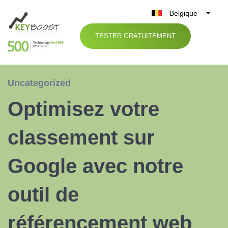
Belgique
België
TESTER GRATUITEMENT
Nederland
France
Deutschland
Uncategorized
UK
Optimisez votre
España
Italia
classement sur
Google avec notre
outil de
référencement web