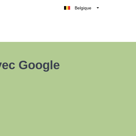
Belgique
België
Nederland
France
Deutschland
UK
vec Google
España
Italia