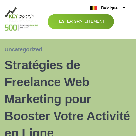
Belgique
België
TESTER GRATUITEMENT
Nederland
France
Deutschland
Uncategorized
UK
Stratégies de
España
Italia
Freelance Web
Marketing pour
Booster Votre Activité
en Ligne