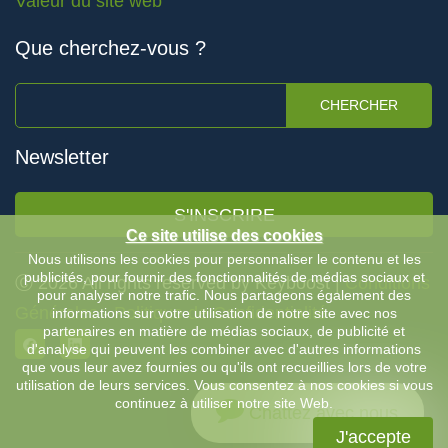
Valeur du site web
Que cherchez-vous ?
CHERCHER
Newsletter
S'INSCRIRE
Ce site utilise des cookies
Nous utilisons les cookies pour personnaliser le contenu et les
publicités, pour fournir des fonctionnalités de médias sociaux et
Ⓒ 2026 All rights reserved by Keyboost |
Conditions
pour analyser notre trafic. Nous partageons également des
Générales
-
Politique de Confidentialité
informations sur votre utilisation de notre site avec nos
partenaires en matière de médias sociaux, de publicité et
d'analyse qui peuvent les combiner avec d'autres informations
que vous leur avez fournies ou qu'ils ont recueillies lors de votre
utilisation de leurs services. Vous consentez à nos cookies si vous
continuez à utiliser notre site Web.
Chattez avec nous
J'accepte