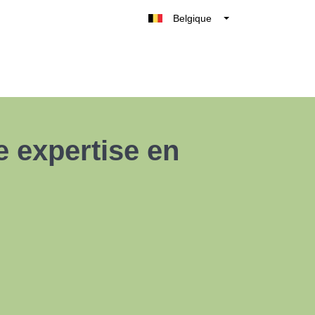
Belgique
België
Nederland
France
Deutschland
UK
e expertise en
España
Italia