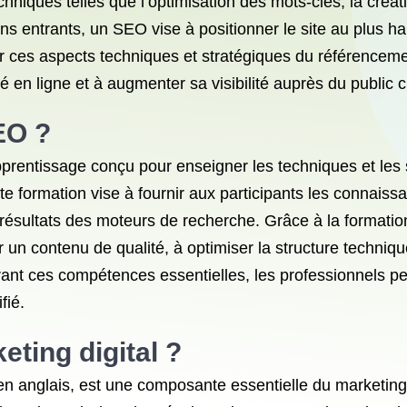
hniques telles que l’optimisation des mots-clés, la créat
liens entrants, un SEO vise à positionner le site au plus 
ur ces aspects techniques et stratégiques du référencemen
lité en ligne et à augmenter sa visibilité auprès du public c
EO ?
rentissage conçu pour enseigner les techniques et les 
te formation vise à fournir aux participants les connaiss
es résultats des moteurs de recherche. Grâce à la formati
er un contenu de qualité, à optimiser la structure techniq
rant ces compétences essentielles, les professionnels p
fié.
ting digital ?
 anglais, est une composante essentielle du marketing di