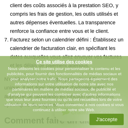
client des coûts associés à la prestation SEO, y
compris les frais de gestion, les outils utilisés et
autres dépenses éventuelles. La transparence
renforce la confiance entre vous et le client.
Facturez selon un calendrier défini : Établissez un
calendrier de facturation clair, en spécifiant les
dates auxquelles vous allez envoyer vos factures
Ce site utilise des cookies
et les délais de paiement attendus.
Nous utilisons les cookies pour personnaliser le contenu et les
publicités, pour fournir des fonctionnalités de médias sociaux et
N’oubliez pas que chaque prestation SEO est
pour analyser notre trafic. Nous partageons également des
informations sur votre utilisation de notre site avec nos
unique, il est donc important d’adapter votre
partenaires en matière de médias sociaux, de publicité et
d'analyse qui peuvent les combiner avec d'autres informations
approche de facturation en fonction des besoins
que vous leur avez fournies ou qu'ils ont recueillies lors de votre
spécifiques du projet et des attentes du client.
utilisation de leurs services. Vous consentez à nos cookies si vous
continuez à utiliser notre site Web.
Chattez avec nous
Comment faire un diagnostic
J'accepte