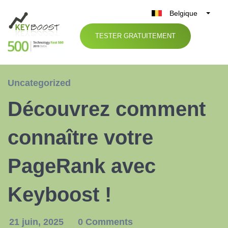
Belgique
België
TESTER GRATUITEMENT
Nederland
France
Deutschland
Uncategorized
UK
Découvrez comment
España
Italia
connaître votre
PageRank avec
Keyboost !
21 juin, 2025
0 Comments