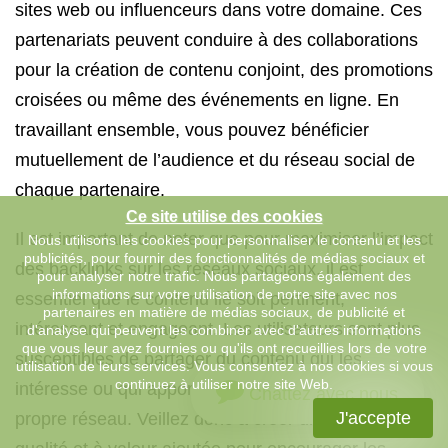
sites web ou influenceurs dans votre domaine. Ces
partenariats peuvent conduire à des collaborations
pour la création de contenu conjoint, des promotions
croisées ou même des événements en ligne. En
travaillant ensemble, vous pouvez bénéficier
mutuellement de l’audience et du réseau social de
chaque partenaire.
Ce site utilise des cookies
Il est important de noter que pour maximiser l’impact
Nous utilisons les cookies pour personnaliser le contenu et les
publicités, pour fournir des fonctionnalités de médias sociaux et
des backlinks sur les réseaux sociaux, il est
pour analyser notre trafic. Nous partageons également des
informations sur votre utilisation de notre site avec nos
essentiel que le contenu lié soit pertinent,
partenaires en matière de médias sociaux, de publicité et
intéressant et engageant. Les utilisateurs sont plus
d'analyse qui peuvent les combiner avec d'autres informations
que vous leur avez fournies ou qu'ils ont recueillies lors de votre
susceptibles de partager du contenu qui les
utilisation de leurs services. Vous consentez à nos cookies si vous
continuez à utiliser notre site Web.
intéresse ou qui apporte une valeur ajoutée à leur
Chattez avec nous
J'accepte
propre réseau. Veillez donc à créer un contenu de