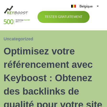
Belgique
België
TESTER GRATUITEMENT
Nederland
France
Deutschland
Uncategorized
UK
Optimisez votre
España
Italia
référencement avec
Keyboost : Obtenez
des backlinks de
qualité pour votre site