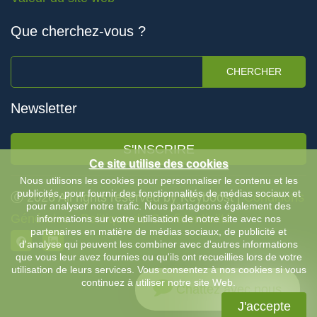
Que cherchez-vous ?
CHERCHER
Newsletter
S'INSCRIRE
Ce site utilise des cookies
Nous utilisons les cookies pour personnaliser le contenu et les
publicités, pour fournir des fonctionnalités de médias sociaux et
Ⓒ 2026 All rights reserved by Keyboost |
Conditions
pour analyser notre trafic. Nous partageons également des
Générales
-
Politique de Confidentialité
informations sur votre utilisation de notre site avec nos
partenaires en matière de médias sociaux, de publicité et
d'analyse qui peuvent les combiner avec d'autres informations
que vous leur avez fournies ou qu'ils ont recueillies lors de votre
utilisation de leurs services. Vous consentez à nos cookies si vous
continuez à utiliser notre site Web.
Chattez avec nous
J'accepte