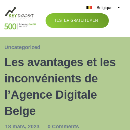
Belgique
België
TESTER GRATUITEMENT
Nederland
France
Deutschland
Uncategorized
UK
Les avantages et les
España
Italia
inconvénients de
l’Agence Digitale
Belge
18 mars, 2023
0 Comments