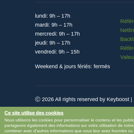
lundi: 9h – 17h
Réfé
mardi: 9h – 17h
Netli
mercredi: 9h – 17h
Backl
jeudi: 9h – 17h
Référ
vendredi: 9h – 15h
Valeu
Weekend & jours fériés: fermés
Ⓒ 2026 All rights reserved by Keyboost |
Ce site utilise des cookies
Nous utilisons les cookies pour personnaliser le contenu et les public
partageons également des informations sur votre utilisation de notre
combiner avec d'autres informations que vous leur avez fournies ou qu'