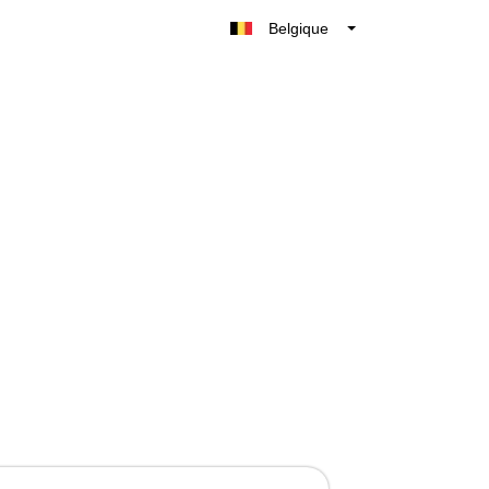
Belgique
België
Nederland
France
Deutschland
UK
España
Italia