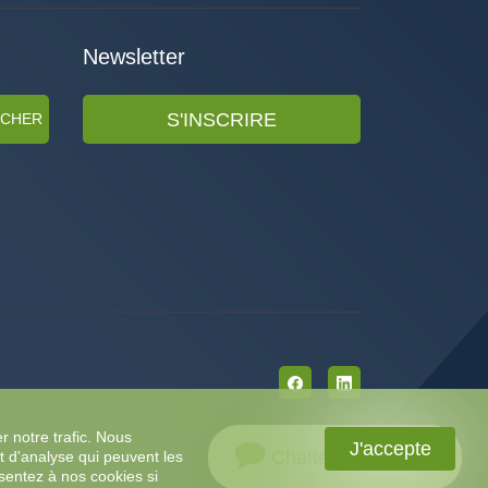
Newsletter
S'INSCRIRE
RCHER
r notre trafic. Nous
J'accepte
Chattez avec nous
t d'analyse qui peuvent les
nsentez à nos cookies si