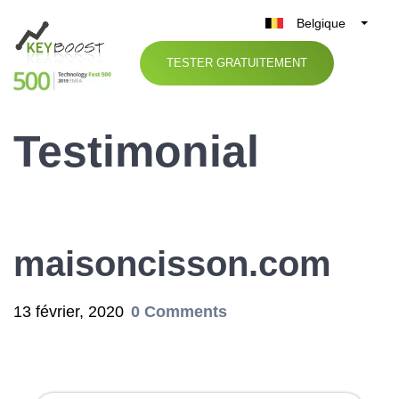
Belgique
België
TESTER GRATUITEMENT
Nederland
France
Testimonial
Deutschland
UK
España
Italia
maisoncisson.com
13 février, 2020
0 Comments