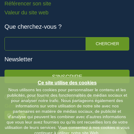
Référencer son site
Valeur du site web
Que cherchez-vous ?
CHERCHER
Newsletter
S'INSCRIRE
Ce site utilise des cookies
Nous utilisons les cookies pour personnaliser le contenu et les
publicités, pour fournir des fonctionnalités de médias sociaux et
Ⓒ 2026 All rights reserved by Keyboost |
Conditions
pour analyser notre trafic. Nous partageons également des
Générales
-
Politique de Confidentialité
informations sur votre utilisation de notre site avec nos
partenaires en matière de médias sociaux, de publicité et
d'analyse qui peuvent les combiner avec d'autres informations
que vous leur avez fournies ou qu'ils ont recueillies lors de votre
utilisation de leurs services. Vous consentez à nos cookies si vous
continuez à utiliser notre site Web.