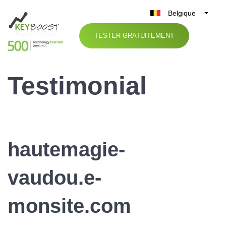
Belgique
België
TESTER GRATUITEMENT
Nederland
France
Testimonial
Deutschland
UK
España
Italia
hautemagie-
vaudou.e-
monsite.com