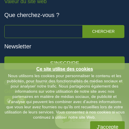
Valeur du site web
Que cherchez-vous ?
CHERCHER
Newsletter
S'INSCRIRE
Ce site utilise des cookies
Nous utilisons les cookies pour personnaliser le contenu et les
publicités, pour fournir des fonctionnalités de médias sociaux et
Ⓒ 2026 All rights reserved by Keyboost |
Conditions
pour analyser notre trafic. Nous partageons également des
Générales
-
Politique de Confidentialité
informations sur votre utilisation de notre site avec nos
partenaires en matière de médias sociaux, de publicité et
d'analyse qui peuvent les combiner avec d'autres informations
que vous leur avez fournies ou qu'ils ont recueillies lors de votre
utilisation de leurs services. Vous consentez à nos cookies si vous
continuez à utiliser notre site Web.
Chattez avec nous
J'accepte