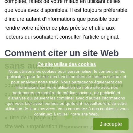
complète, faites de votre mieux en utilisant celles
que vous avez disponibles. Il est toujours préférable
d’inclure autant d’informations que possible pour
rendre votre référence plus précise et utile aux
lecteurs qui souhaitent consulter l’article original.
Comment citer un site Web
sans auteur ?
Ce site utilise des cookies
Nous utilisons les cookies pour personnaliser le contenu et les
Lorsque vous citez un site web sans auteur, vous
publicités, pour fournir des fonctionnalités de médias sociaux et
pour analyser notre trafic. Nous partageons également des
pouvez utiliser le titre de la page ou du site en tant
informations sur votre utilisation de notre site avec nos
partenaires en matière de médias sociaux, de publicité et
qu’élément principal de votre citation. Voici un
d'analyse qui peuvent les combiner avec d'autres informations
exemple de citation en utilisant le format MLA :
que vous leur avez fournies ou qu'ils ont recueillies lors de votre
utilisation de leurs services. Vous consentez à nos cookies si vous
continuez à utiliser notre site Web.
Chattez avec nous
« Titre de la page » (ou « Titre du site »). Nom du
J'accepte
site web. Organisation responsable (si disponible),