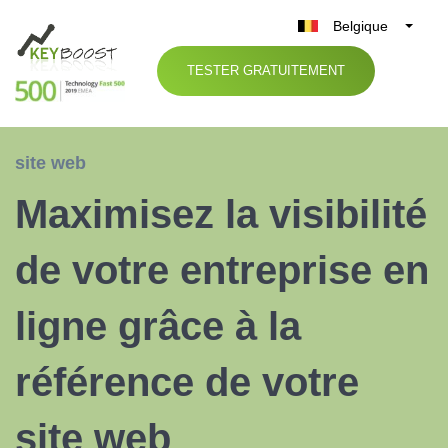
Belgique
België
TESTER GRATUITEMENT
Nederland
France
Deutschland
site web
UK
Maximisez la visibilité
España
Italia
de votre entreprise en
ligne grâce à la
référence de votre
site web