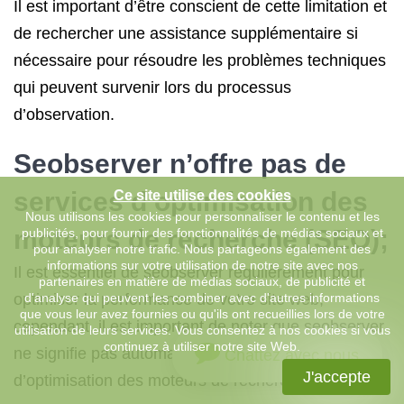
Il est important d’être conscient de cette limitation et
de rechercher une assistance supplémentaire si
nécessaire pour résoudre les problèmes techniques
qui peuvent survenir lors du processus
d’observation.
Seobserver n’offre pas de
services d’optimisation des
Ce site utilise des cookies
Nous utilisons les cookies pour personnaliser le contenu et les
moteurs de recherche (SEO);
publicités, pour fournir des fonctionnalités de médias sociaux et
pour analyser notre trafic. Nous partageons également des
informations sur votre utilisation de notre site avec nos
Il est essentiel de seobserver régulièrement pour
partenaires en matière de médias sociaux, de publicité et
optimiser la performance de votre site web,
d'analyse qui peuvent les combiner avec d'autres informations
que vous leur avez fournies ou qu'ils ont recueillies lors de votre
cependant, il est important de noter que seobserver
utilisation de leurs services. Vous consentez à nos cookies si vous
continuez à utiliser notre site Web.
ne signifie pas automatiquement offrir des services
Chattez avec nous
J'accepte
d’optimisation des moteurs de recherche (SEO).