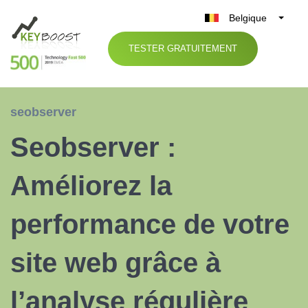
Belgique
België
TESTER GRATUITEMENT
Nederland
France
Deutschland
seobserver
UK
Seobserver :
España
Italia
Améliorez la
performance de votre
site web grâce à
l’analyse régulière