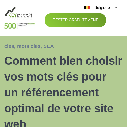
Belgique
België
TESTER GRATUITEMENT
Nederland
France
Deutschland
cles
,
mots cles
,
SEA
UK
Comment bien choisir
España
Italia
vos mots clés pour
un référencement
optimal de votre site
web