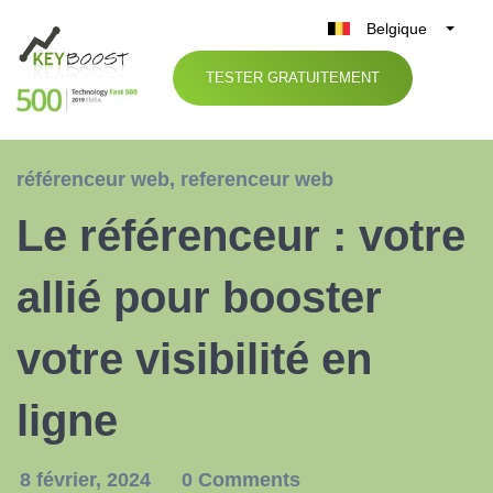
Belgique
België
TESTER GRATUITEMENT
Nederland
France
Deutschland
référenceur web
,
referenceur web
UK
Le référenceur : votre
España
Italia
allié pour booster
votre visibilité en
ligne
8 février, 2024
0 Comments