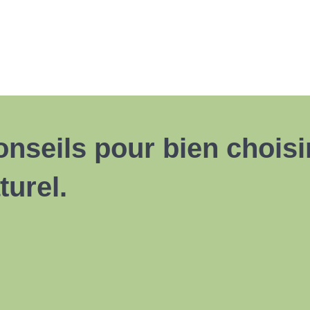
onseils pour bien chois
urel.