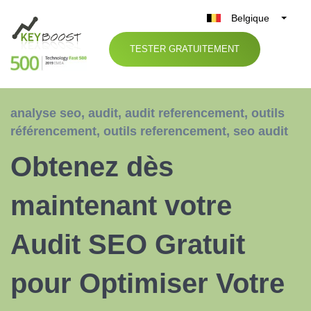
Belgique
België
TESTER GRATUITEMENT
Nederland
France
Deutschland
analyse seo
,
audit
,
audit referencement
,
outils
UK
référencement
,
outils referencement
,
seo audit
España
Obtenez dès
Italia
maintenant votre
Audit SEO Gratuit
pour Optimiser Votre