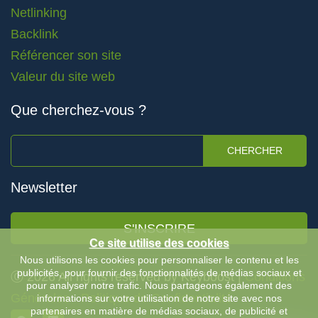
Netlinking
Backlink
Référencer son site
Valeur du site web
Que cherchez-vous ?
CHERCHER
Newsletter
S'INSCRIRE
Ce site utilise des cookies
Nous utilisons les cookies pour personnaliser le contenu et les
publicités, pour fournir des fonctionnalités de médias sociaux et
Ⓒ 2026 All rights reserved by Keyboost |
Conditions
pour analyser notre trafic. Nous partageons également des
Générales
-
Politique de Confidentialité
informations sur votre utilisation de notre site avec nos
partenaires en matière de médias sociaux, de publicité et