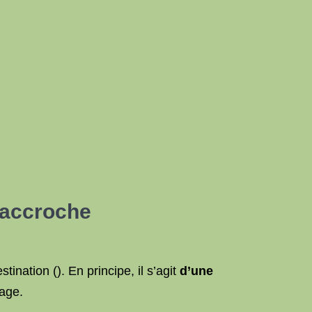
e accroche
nation (). En principe, il s’agit
d’une
tage.