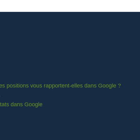
es positions vous rapportent-elles dans Google ?
s
ltats dans Google