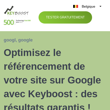
Belgique
België
TESTER GRATUITEMENT
Nederland
France
Deutschland
googl
,
google
UK
Optimisez le
España
Italia
référencement de
votre site sur Google
avec Keyboost : des
résultats garantis !