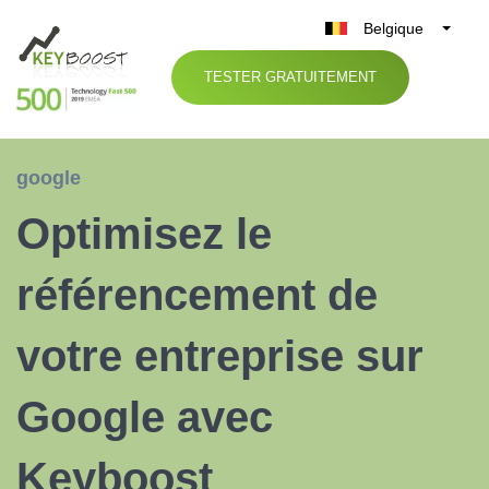
Belgique
België
TESTER GRATUITEMENT
Nederland
France
Deutschland
google
UK
Optimisez le
España
Italia
référencement de
votre entreprise sur
Google avec
Keyboost