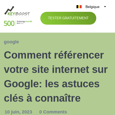
Belgique
België
TESTER GRATUITEMENT
Nederland
France
Deutschland
google
UK
Comment référencer
España
Italia
votre site internet sur
Google: les astuces
clés à connaître
10 juin, 2023
0 Comments