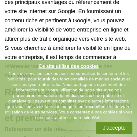
des principaux avantages du référencement de
votre site internet sur Google. En fournissant un
contenu riche et pertinent à Google, vous pouvez
améliorer la visibilité de votre entreprise en ligne et
attirer plus de trafic organique vers votre site web.
Si vous cherchez à améliorer la visibilité en ligne de
votre entreprise, il est temps de commencer à
référencer votre site internet sur Google dès
Ce site utilise des cookies
Nous utilisons les cookies pour personnaliser le contenu et les
maintenant!
publicités, pour fournir des fonctionnalités de médias sociaux et
pour analyser notre trafic. Nous partageons également des
Référencer un site internet
informations sur votre utilisation de notre site avec nos
partenaires en matière de médias sociaux, de publicité et
d'analyse qui peuvent les combiner avec d'autres informations
sur Google
peut être coûteux
que vous leur avez fournies ou qu'ils ont recueillies lors de votre
utilisation de leurs services. Vous consentez à nos cookies si vous
et prendre du temps.
continuez à utiliser notre site Web.
Chattez avec nous
J'accepte
Référencer un site internet
sur Google peut être