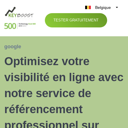
Belgique
België
TESTER GRATUITEMENT
Nederland
France
Deutschland
google
UK
Optimisez votre
España
Italia
visibilité en ligne avec
notre service de
référencement
professionnel sur