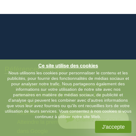
Ce site utilise des cookies
Référencer son site
Nous utilisons les cookies pour personnaliser le contenu et les
publicités, pour fournir des fonctionnalités de médias sociaux et
pour analyser notre trafic. Nous partageons également des
Combien de visiteurs les 10 premières
informations sur votre utilisation de notre site avec nos
positions vous rapportent-elles dans
partenaires en matière de médias sociaux, de publicité et
d'analyse qui peuvent les combiner avec d'autres informations
Google ?
que vous leur avez fournies ou qu'ils ont recueillies lors de votre
utilisation de leurs services. Vous consentez à nos cookies si vous
Alternative moins cher à Google Ads
continuez à utiliser notre site Web.
Chattez avec nous
Atteindre la première page des résultats
J'accepte
dans Google