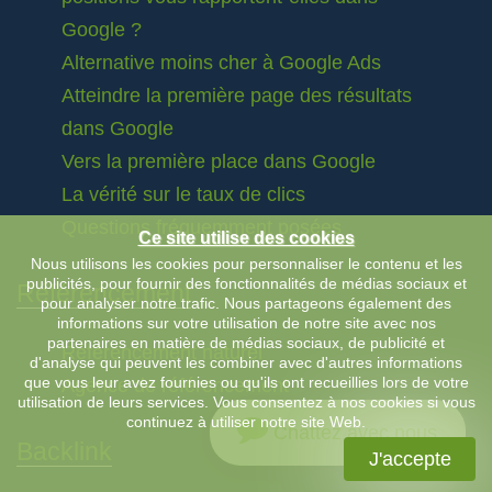
Google ?
Alternative moins cher à Google Ads
Atteindre la première page des résultats
dans Google
Vers la première place dans Google
La vérité sur le taux de clics
Questions fréquemment posées
Ce site utilise des cookies
Nous utilisons les cookies pour personnaliser le contenu et les
publicités, pour fournir des fonctionnalités de médias sociaux et
Référencement
pour analyser notre trafic. Nous partageons également des
informations sur votre utilisation de notre site avec nos
partenaires en matière de médias sociaux, de publicité et
Référencement naturel
d'analyse qui peuvent les combiner avec d'autres informations
que vous leur avez fournies ou qu'ils ont recueillies lors de votre
Agence de référencement
utilisation de leurs services. Vous consentez à nos cookies si vous
continuez à utiliser notre site Web.
Chattez avec nous
Backlink
J'accepte