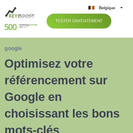
Belgique
België
TESTER GRATUITEMENT
Nederland
France
Deutschland
google
UK
Optimisez votre
España
Italia
référencement sur
Google en
choisissant les bons
mots-clés