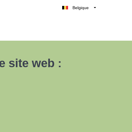
Belgique
België
Nederland
France
Deutschland
UK
 site web :
España
Italia