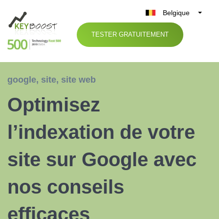
Belgique
België
TESTER GRATUITEMENT
Nederland
France
Deutschland
google
,
site
,
site web
UK
Optimisez
España
Italia
l’indexation de votre
site sur Google avec
nos conseils
efficaces