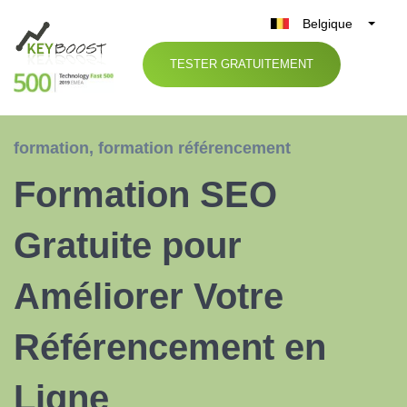
Belgique
België
TESTER GRATUITEMENT
Nederland
France
Deutschland
formation
,
formation référencement
UK
Formation SEO
España
Italia
Gratuite pour
Améliorer Votre
Référencement en
Ligne