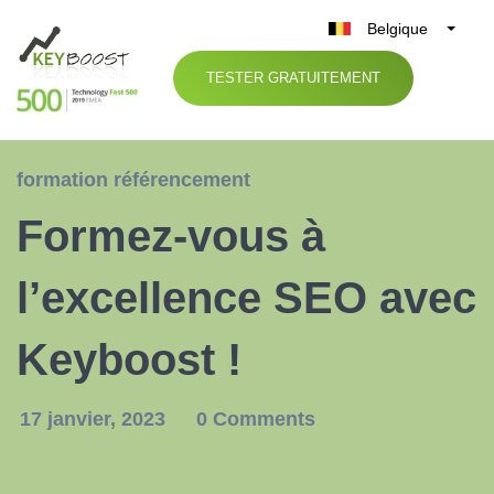
Belgique
België
TESTER GRATUITEMENT
Nederland
France
Deutschland
formation référencement
UK
Formez-vous à
España
Italia
l’excellence SEO avec
Keyboost !
17 janvier, 2023
0 Comments