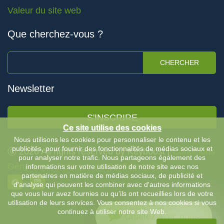
Valeur du site web
Que cherchez-vous ?
CHERCHER
Newsletter
S'INSCRIRE
Ce site utilise des cookies
Nous utilisons les cookies pour personnaliser le contenu et les
publicités, pour fournir des fonctionnalités de médias sociaux et
Ⓒ 2026 All rights reserved by Keyboost |
Conditions
pour analyser notre trafic. Nous partageons également des
Générales
-
Politique de Confidentialité
informations sur votre utilisation de notre site avec nos
partenaires en matière de médias sociaux, de publicité et
d'analyse qui peuvent les combiner avec d'autres informations
que vous leur avez fournies ou qu'ils ont recueillies lors de votre
utilisation de leurs services. Vous consentez à nos cookies si vous
continuez à utiliser notre site Web.
Chattez avec nous