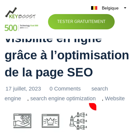
Belgique
Améliorez votre
België
TESTER GRATUITEMENT
Nederland
visibilité en ligne
France
Deutschland
grâce à l’optimisation
UK
España
de la page SEO
Italia
17 juillet, 2023
0 Comments
search
engine
,
search engine optimization
,
Website