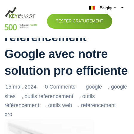
Belgique
Optimisez votre
België
TESTER GRATUITEMENT
Nederland
référencement
France
Deutschland
Google avec notre
UK
España
solution pro efficiente
Italia
15 mai, 2024
0 Comments
google
,
google
sites
,
outils referencement
,
outils
référencement
,
outils web
,
referencement
pro