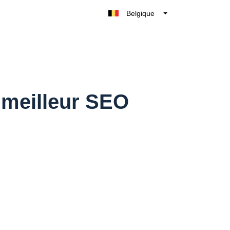
Belgique
België
Nederland
France
Deutschland
UK
e meilleur SEO
España
Italia