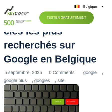
Belgique
Découvrez les mots
België
TESTER GRATUITEMENT
Nederland
clés les plus
France
Deutschland
recherchés sur
UK
España
Google en Belgique
Italia
5 septembre, 2025
0 Comments
google
,
google plus
,
googles
,
site