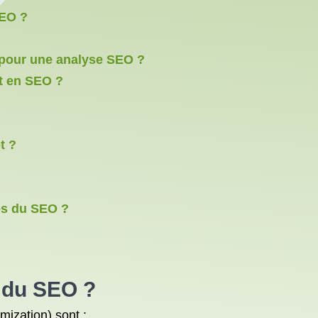
SEO ?
r pour une analyse SEO ?
nt en SEO ?
t ?
les du SEO ?
s du SEO ?
mization) sont :