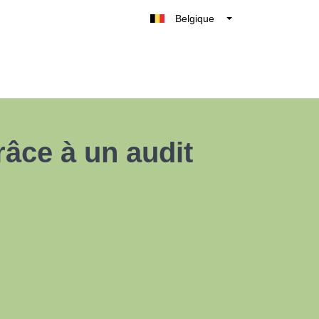
Belgique
België
Nederland
France
Deutschland
UK
râce à un audit
España
Italia