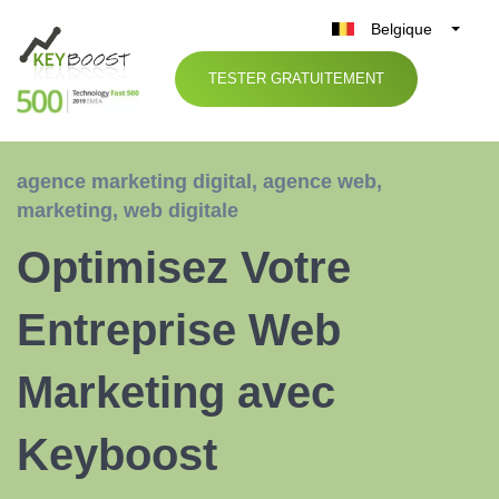
Belgique
België
TESTER GRATUITEMENT
Nederland
France
Deutschland
agence marketing digital
,
agence web
,
UK
marketing
,
web digitale
España
Optimisez Votre
Italia
Entreprise Web
Marketing avec
Keyboost