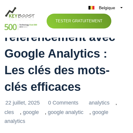
Belgique
Optimisez votre
België
TESTER GRATUITEMENT
Nederland
référencement avec
France
Deutschland
Google Analytics :
UK
España
Les clés des mots-
Italia
clés efficaces
22 juillet, 2025
0 Comments
analytics
,
cles
,
google
,
google analytic
,
google
analytics