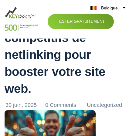
Belgique
Découvrez nos tarifs
België
TESTER GRATUITEMENT
Nederland
compétitifs de
France
Deutschland
netlinking pour
UK
España
booster votre site
Italia
web.
30 juin, 2025
0 Comments
Uncategorized