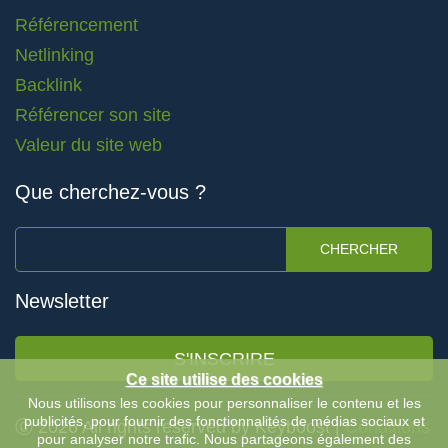
Référencement
Netlinking
Backlink
Référencer son site
Valeur du site web
Que cherchez-vous ?
CHERCHER
Newsletter
S'INSCRIRE
Ce site utilise des cookies
Nous utilisons les cookies pour personnaliser le contenu et les
publicités, pour fournir des fonctionnalités de médias sociaux et
Ⓒ 2026 All rights reserved by Keyboost |
Conditions
pour analyser notre trafic. Nous partageons également des