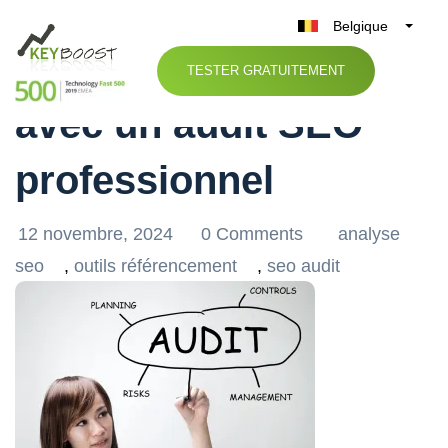
Belgique
Optimisez votre site
België
TESTER GRATUITEMENT
Nederland
avec un audit SEO
France
Deutschland
professionnel
UK
España
12 novembre, 2024
0 Comments
analyse
Italia
seo
,
outils référencement
,
seo audit