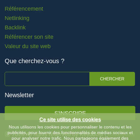
Référencement
Netlinking
Backlink
Référencer son site
Valeur du site web
Que cherchez-vous ?
CHERCHER
Newsletter
S'INSCRIRE
Ce site utilise des cookies
Nous utilisons les cookies pour personnaliser le contenu et les
publicités, pour fournir des fonctionnalités de médias sociaux et
Ⓒ 2026 All rights reserved by Keyboost |
Conditions
pour analyser notre trafic. Nous partageons également des