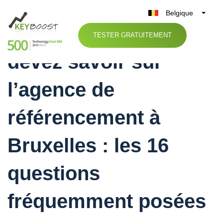
Belgique
Tout ce que vous
België
TESTER GRATUITEMENT
Nederland
devez savoir sur
France
Deutschland
l’agence de
UK
España
référencement à
Italia
Bruxelles : les 16
questions
fréquemment posées