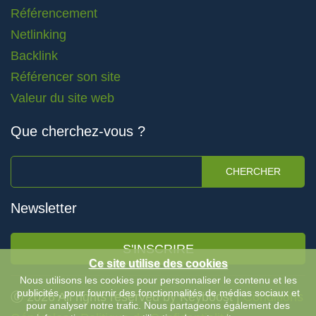
Référencement
Netlinking
Backlink
Référencer son site
Valeur du site web
Que cherchez-vous ?
CHERCHER
Newsletter
S'INSCRIRE
Ce site utilise des cookies
Nous utilisons les cookies pour personnaliser le contenu et les
publicités, pour fournir des fonctionnalités de médias sociaux et
Ⓒ 2026 All rights reserved by Keyboost |
Conditions
pour analyser notre trafic. Nous partageons également des