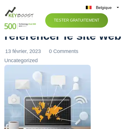
Belgique
Foire aux questions :
België
TESTER GRATUITEMENT
Nederland
référencer le site web
France
Deutschland
13 février, 2023
0 Comments
UK
Uncategorized
España
Italia