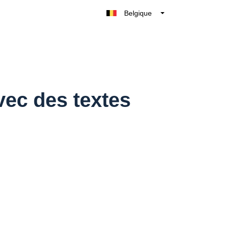
Belgique
België
Nederland
France
Deutschland
UK
vec des textes
España
Italia