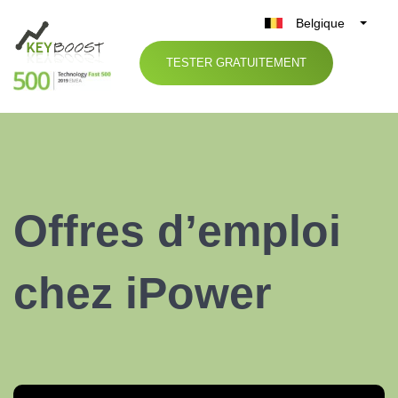
Belgique
België
TESTER GRATUITEMENT
Nederland
France
Deutschland
UK
España
Offres d’emploi
Italia
chez iPower