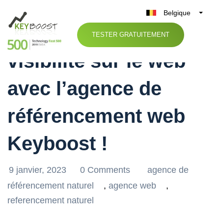
Belgique
Améliorez votre
België
TESTER GRATUITEMENT
Nederland
visibilité sur le web
France
Deutschland
avec l’agence de
UK
España
référencement web
Italia
Keyboost !
9 janvier, 2023
0 Comments
agence de
référencement naturel
,
agence web
,
referencement naturel